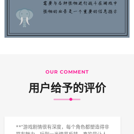
魔兽：突显怪物血条数的新方法
OUR COMMENT
用户给予的评价
**“游戏剧情很有深度，每个角色都塑造得非
常有魅力。玩到一半情节反转，真的是让人