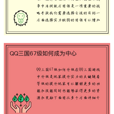
三国全面战争攻略：活捉敌人的绝佳
策略
QQ三国67级如何成为中心