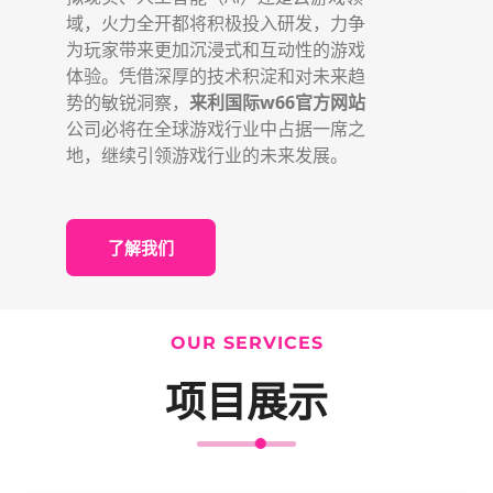
域，火力全开都将积极投入研发，力争
为玩家带来更加沉浸式和互动性的游戏
体验。凭借深厚的技术积淀和对未来趋
势的敏锐洞察，
来利国际w66官方网站
公司必将在全球游戏行业中占据一席之
地，继续引领游戏行业的未来发展。
了解我们
OUR SERVICES
项目展示