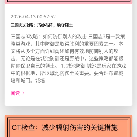
2026-04-13 00:57:52
三国志3攻略：巧妙布阵，稳守疆土
三国志3攻略：如何防御别人的攻击 三国志3是一款策
略类游戏，其中防御是取得胜利的重要因素之一。本
文将从多个方面详细阐述如何有效地防御别人的攻
击。无论是在城池防御还是野战中，这些策略都能帮
助你保卫自己的领土。 1. 城池防御 城池是玩家在游戏
中的根据地，所以城池防御至关重要。要合理布置城
墙和城门。城墙...
阅读