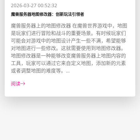
2026-03-27 00:52:32
魔兽服务器地图修改器：创新玩法引领者
魔兽服务器上的地图修改器 在魔兽世界游戏中，地图
是玩家们进行冒险和战斗的重要场景。有时候玩家们
可能会对游戏中的地图设计产生一些不满，希望能够
对地图进行一些修改。这就需要使用到地图修改器。
地图修改器是一种能够改变魔兽服务器上地图内容的
工具，玩家可以通过它来自定义地图，添加新的元素
或者调整地图的难度等。...
阅读