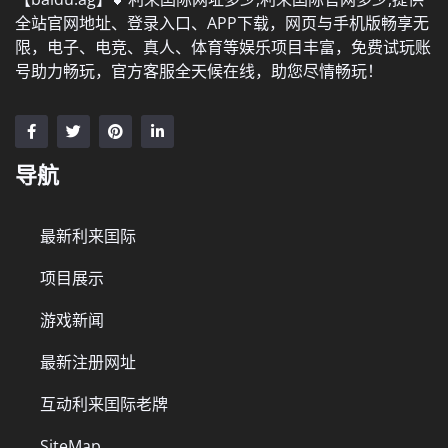
全站官网地址、登录入口、APP下载，网页与手机版畅享无
限，电子、电竞、真人、体育等娱乐项目丰富，免费试玩账
号助力畅玩，官方客服全天候在线，助您尽情畅玩！
导航
最新利来囯际
项目展示
游戏新闻
最新注册网址
互动利来囯际老牌
SiteMap