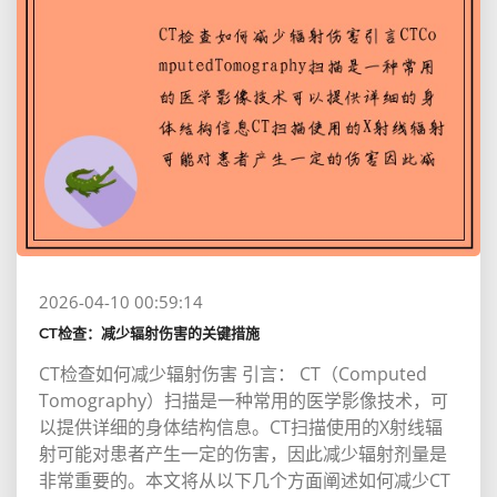
2026-04-10 00:59:14
CT检查：减少辐射伤害的关键措施
CT检查如何减少辐射伤害 引言： CT（Computed
Tomography）扫描是一种常用的医学影像技术，可
以提供详细的身体结构信息。CT扫描使用的X射线辐
射可能对患者产生一定的伤害，因此减少辐射剂量是
非常重要的。本文将从以下几个方面阐述如何减少CT