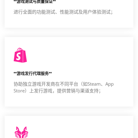
**游戏测试与质量保证**
进行全面的功能测试、性能测试及用户体验测试；
**游戏发行代理服务**
协助独立游戏开发商在不同平台（如Steam、App
Store）上发行游戏，提供营销与渠道支持；