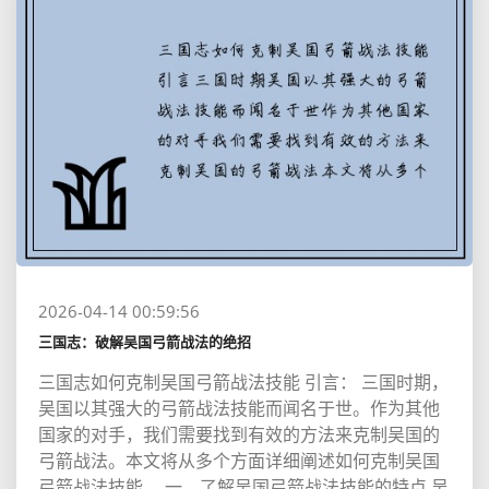
2026-04-14 00:59:56
三国志：破解吴国弓箭战法的绝招
三国志如何克制吴国弓箭战法技能 引言： 三国时期，
吴国以其强大的弓箭战法技能而闻名于世。作为其他
国家的对手，我们需要找到有效的方法来克制吴国的
弓箭战法。本文将从多个方面详细阐述如何克制吴国
弓箭战法技能。 一、了解吴国弓箭战法技能的特点 吴